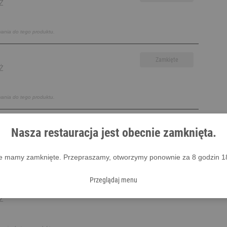
Ż
wania do tego produktu.
Zamkięte
Ż
wania do tego produktu.
Zamkięte
Nasza restauracja jest obecnie zamknięta.
Ż
e mamy zamknięte.
Przepraszamy, otworzymy ponownie za 8 godzin 18
wania do tego produktu.
Przeglądaj menu
Zamkięte
Ż