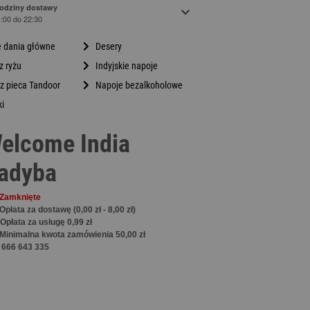
odziny dostawy
1:00 do 22:30
e dania główne
Desery
z ryżu
Indyjskie napoje
 z pieca Tandoor
Napoje bezalkoholowe
ki
elcome India
adyba
Zamknięte
Opłata za dostawę (0,00 zł - 8,00 zł)
Opłata za usługę
0,99 zł
Minimalna kwota zamówienia 50,00 zł
666 643 335