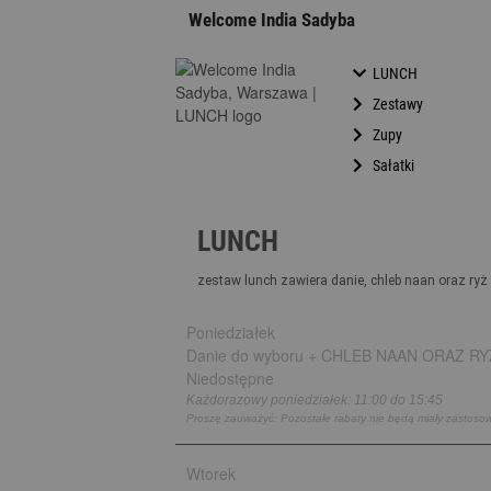
Welcome India Sadyba
LUNCH
Zestawy
Zupy
Sałatki
LUNCH
zestaw lunch zawiera danie, chleb naan oraz ryż
Poniedziałek
Danie do wyboru + CHLEB NAAN ORAZ RY
Niedostępne
Każdorazowy
poniedziałek:
11:00 do 15:45
Proszę zauważyć: Pozostałe rabaty nie będą miały zastoso
Wtorek