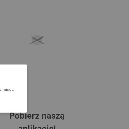
 minut.
Pobierz naszą
aplikację!