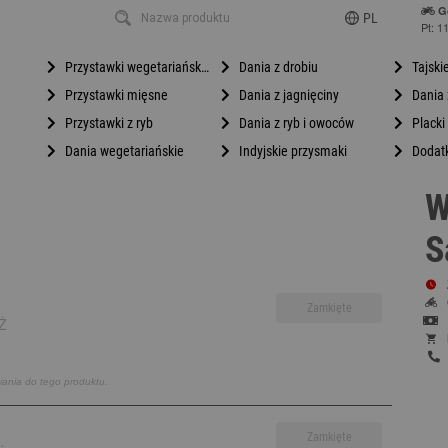
G
PL
Pt: 1
Przystawki wegetariańskie
Dania z drobiu
Tajski
Przystawki mięsne
Dania z jagnięciny
Dania 
Przystawki z ryb
Dania z ryb i owoców
Placki
Dania wegetariańskie
Indyjskie przysmaki
Dodat
W
S
Zamkięte
Ż
wania do tego produktu.
Zamkięte