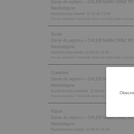
Danie do wyboru + CHLEB NAAN ORAZ RY
Niedostępne
Każdorazowy
wtorek:
11:00 do 15:45
Proszę zauważyć: Pozostałe rabaty nie będą miały zastoso
Środa
Danie do wyboru + CHLEB NAAN ORAZ RY
Niedostępne
Każdorazowy
środa:
11:00 do 15:45
Proszę zauważyć: Pozostałe rabaty nie będą miały zastoso
Czwartek
Danie do wyboru + CHLEB NAAN ORAZ RY
Niedostępne
Każdorazowy
czwartek:
11:00 do 15:45
Obecni
Proszę zauważyć: Pozostałe rabaty nie będą miały zastoso
Piątek
Danie do wyboru + CHLEB NAAN ORAZ RY
Niedostępne
Każdorazowy
piątek:
11:00 do 15:45